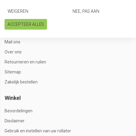
Betaalmethoden
WEIGEREN
NEE, PAS AAN
Een klacht? Vertel het ons
Garantie
ACCEPTEER ALLES
Geavanceerd zoeken
Mail ons
Over ons
Retourneren en ruilen
Sitemap
Zakelijk bestellen
Winkel
Beoordelingen
Disclaimer
Gebruik en instellen van uw rollator