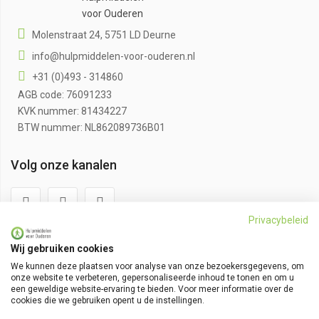
voor Ouderen
Molenstraat 24, 5751 LD Deurne
info@hulpmiddelen-voor-ouderen.nl
+31 (0)493 - 314860
AGB code: 76091233
KVK nummer: 81434227
BTW nummer: NL862089736B01
Volg onze kanalen
Privacybeleid
Klantenservice
Wij gebruiken cookies
We kunnen deze plaatsen voor analyse van onze bezoekersgegevens, om
Algemene voorwaarden
onze website te verbeteren, gepersonaliseerde inhoud te tonen en om u
een geweldige website-ervaring te bieden. Voor meer informatie over de
Bestellen en bezorgen
cookies die we gebruiken opent u de instellingen.