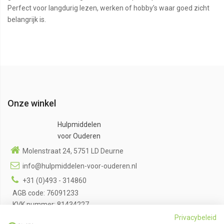
Perfect voor langdurig lezen, werken of hobby’s waar goed zicht
belangrijk is.
Onze winkel
Hulpmiddelen
voor Ouderen
Molenstraat 24, 5751 LD Deurne
info@hulpmiddelen-voor-ouderen.nl
+31 (0)493 - 314860
AGB code: 76091233
KVK nummer: 81434227
BTW nummer: NL862089736B01
Privacybeleid