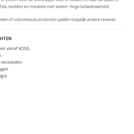
tafels, bedden en meubels met wielen. Hoge belastbaarheid.
eden of volumineuze producten gelden mogelijk andere tarieven.
CHTEN:
en vanaf €250,-
,-
 verzonden
agen
lgië