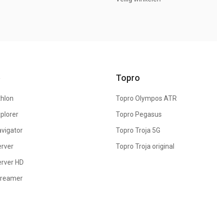
e
Topro
hlon
Topro Olympos ATR
plorer
Topro Pegasus
vigator
Topro Troja 5G
rver
Topro Troja original
rver HD
treamer