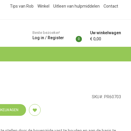
Tips van Rob
Winkel
Uitleen van hulpmiddelen
Contact
Beste bezoeker!
Uw winkelwagen
Log in
/
Register
€ 0,00
0
SKU#:
PR60703
INKELWAGEN
te stellen door de bovenzijde vast te houden en aan de basis te