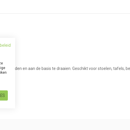
beleid
ze
dige
st te houden en aan de basis te draaien. Geschikt voor stoelen, tafels,
uiken
LES