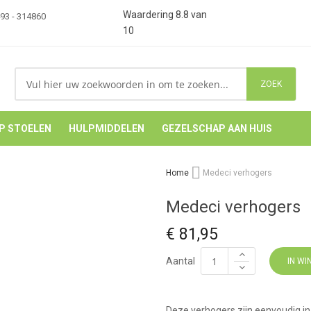
Waardering
8.8
van
493 - 314860
10
ZOEK
P STOELEN
HULPMIDDELEN
GEZELSCHAP AAN HUIS
Home
Medeci verhogers
Medeci verhogers
€ 81,95
Aantal
IN W
Deze verhogers zijn eenvoudig in 