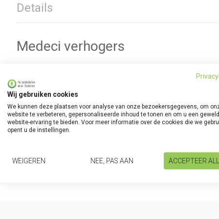
Details
Medeci verhogers
Medeci Verhogers
Privacy
Wij gebruiken cookies
We kunnen deze plaatsen voor analyse van onze bezoekersgegevens, om on
website te verbeteren, gepersonaliseerde inhoud te tonen en om u een gewel
Deze verhogers zijn eenvoudig in te stellen door de bovenzijde va
website-ervaring te bieden. Voor meer informatie over de cookies die we gebr
Doorsnede binnenkant 7 cm, buitenzijde 15 cm.
opent u de instellingen.
In hoogte te verstellen van 5 tot 13 cm
Gebruikersgewicht: 500 kg
WEIGEREN
NEE, PAS AAN
ACCEPTEER AL
Verpakkingseenheid: 4 st