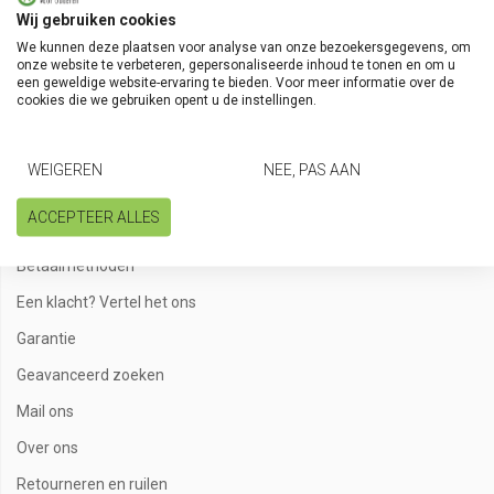
Volg onze kanalen
Wij gebruiken cookies
We kunnen deze plaatsen voor analyse van onze bezoekersgegevens, om
onze website te verbeteren, gepersonaliseerde inhoud te tonen en om u
een geweldige website-ervaring te bieden. Voor meer informatie over de
cookies die we gebruiken opent u de instellingen.
Klantenservice
WEIGEREN
NEE, PAS AAN
Algemene voorwaarden
ACCEPTEER ALLES
Bestellen en bezorgen
Betaalmethoden
Een klacht? Vertel het ons
Garantie
Geavanceerd zoeken
Mail ons
Over ons
Retourneren en ruilen