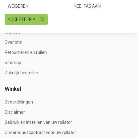
Een klacht? Vertel het ons
WEIGEREN
NEE, PAS AAN
Garantie
ACCEPTEER ALLES
Geavanceerd zoeken
Mail ons
Over ons
Retourneren en ruilen
Sitemap
Zakelijk bestellen
Winkel
Beoordelingen
Disclaimer
Gebruik en instellen van uw rollator
Onderhoudscontract voor uw rollator