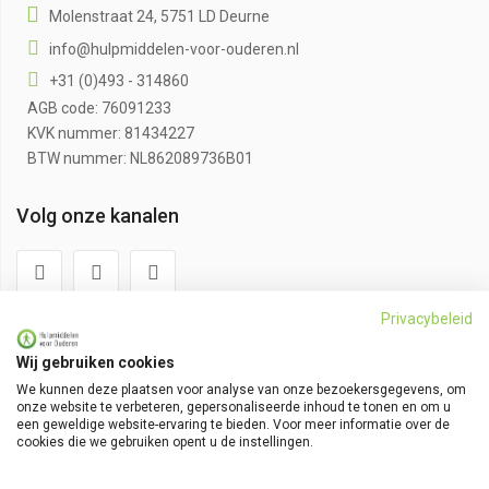
Molenstraat 24, 5751 LD Deurne
info@hulpmiddelen-voor-ouderen.nl
+31 (0)493 - 314860
AGB code: 76091233
KVK nummer: 81434227
BTW nummer: NL862089736B01
Volg onze kanalen
Privacybeleid
Klantenservice
Wij gebruiken cookies
Algemene voorwaarden
We kunnen deze plaatsen voor analyse van onze bezoekersgegevens, om
onze website te verbeteren, gepersonaliseerde inhoud te tonen en om u
Bestellen en bezorgen
een geweldige website-ervaring te bieden. Voor meer informatie over de
cookies die we gebruiken opent u de instellingen.
Betaalmethoden