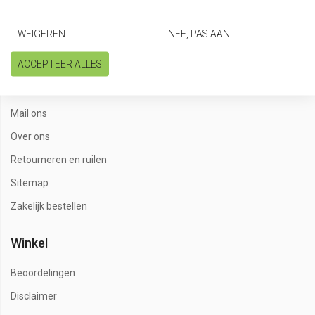
Betaalmethoden
WEIGEREN
NEE, PAS AAN
Een klacht? Vertel het ons
ACCEPTEER ALLES
Garantie
Geavanceerd zoeken
Mail ons
Over ons
Retourneren en ruilen
Sitemap
Zakelijk bestellen
Winkel
Beoordelingen
Disclaimer