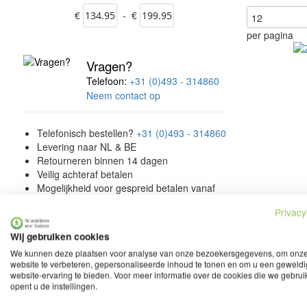
€
-
€
per pagina
Vragen?
Telefoon:
+31 (0)493 - 314860
Neem contact op
Telefonisch
bestellen?
+31 (0)493 - 314860
Levering naar
NL
&
BE
Retourneren
binnen 14 dagen
Veilig
achteraf betalen
Mogelijkheid voor gespreid betalen vanaf
€250,- (Spraypay)
Privacy
30.000+
tevreden klanten
Echte winkel
in Deurne
Wij gebruiken cookies
Voeg
We kunnen deze plaatsen voor analyse van onze bezoekersgegevens, om onz
website te verbeteren, gepersonaliseerde inhoud te tonen en om u een geweld
toe
Zitkru
website-ervaring te bieden. Voor meer informatie over de cookies die we gebru
aan
opent u de instellingen.
€ 154,95
verlanglijst