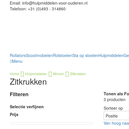
Email: info@hulpmiddelen-voor-ouderen.nl
Telefoon: +31 (0)493 - 314860
Rollators
Scootmobielen
Rolstoelen
Sta op stoelen
Hulpmiddelen
Ge
Menu
Home
Hulpmiddelen
Wonen
Zitkrukken
Zitkrukken
Filteren
Tonen als
Fo
3
producten
Selectie verfijnen
Sorteer op
Prijs
Van hoog naar
Toon