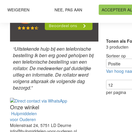
IN WINKEL
WEIGEREN
NEE, PAS AAN
ACCEPTEER A
Tonen als
Fo
3
producten
“Uitstekende hulp bij een telefonische
bestelling Ik ben erg goed geholpen bij
Sorteer op
een telefonische bestelling van een
rollator. De medewerker gaf duidelijke
Van hoog naar
uitleg en informatie. De rollator werd
Toon
volgens afspraak de volgende dag
bezorgd.”
per pagina
Onze winkel
Hulpmiddelen
voor Ouderen
Molenstraat 24, 5751 LD Deurne
info@hulpmiddelen-voor-ouderen.nl