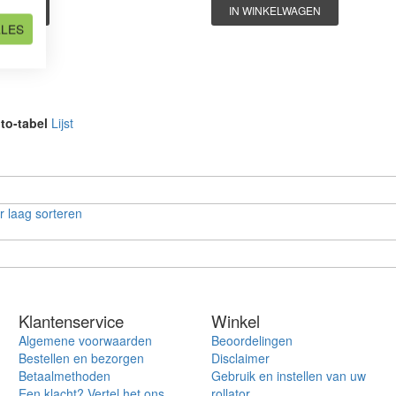
WAGEN
IN WINKELWAGEN
LLES
to-tabel
Lijst
 laag sorteren
Klantenservice
Winkel
Algemene voorwaarden
Beoordelingen
Bestellen en bezorgen
Disclaimer
Betaalmethoden
Gebruik en instellen van uw
Een klacht? Vertel het ons
rollator