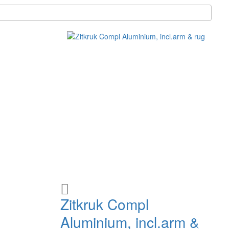
Voeg
toe
Zitkruk Compl
aan
Aluminium, incl.arm &
verlanglijst