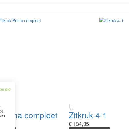
beleid
Voeg
e
ige
toe
k Prima compleet
Zitkruk 4-1
iken
aan
€ 134,95
verlanglijst