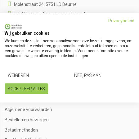
Molenstraat 24, 5751 LD Deurne
info@hulpmiddelen-voor-ouderen.nl
Privacybeleid
+31 (0)493 - 314860
AGB code: 76091233
Wij gebruiken cookies
KVK nummer: 81434227
We kunnen deze plaatsen voor analyse van onze bezoekersgegevens, om
BTW nummer: NL862089736B01
onze website te verbeteren, gepersonaliseerde inhoud te tonen en om u
een geweldige website-ervaring te bieden. Voor meer informatie over de
cookies die we gebruiken opent u de instellingen.
Volg onze kanalen
WEIGEREN
NEE, PAS AAN
ACCEPTEER ALLES
Klantenservice
Algemene voorwaarden
Bestellen en bezorgen
Betaalmethoden