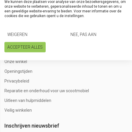
We kunnen deze plaatsen voor analyse van onze bezoekersgegevens, om
onze website te verbeteren, gepersonaliseerde inhoud te tonen en om u
Winkel
een geweldige website-ervaring te bieden. Voor meer informatie over de
cookies die we gebruiken opent u de instellingen.
Beoordelingen
Disclaimer
WEIGEREN
NEE, PAS AAN
Gebruik en instellen van uw rollator
ACCEPTEER ALLES
Onderhoudscontract voor uw rollator
Onze winkel
Openingstijden
Privacybeleid
Reparatie en onderhoud voor uw scootmobiel
Uitleen van hulpmiddelen
Veilig winkelen
Inschrijven nieuwsbrief