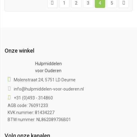
1
2
3
4
5
Onze winkel
Hulpmiddelen
voor Ouderen
Molenstraat 24, 5751 LD Deurne
info@hulpmiddelen-voor-ouderen.nl
+31 (0)493 - 314860
AGB code: 76091233
KVK nummer: 81434227
BTW nummer: NL862089736B01
Volg onze kanalen