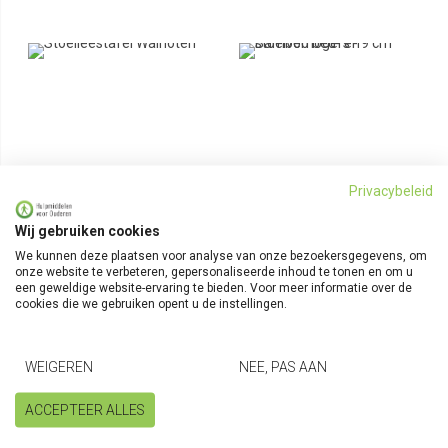
Privacybeleid
Wij gebruiken cookies
We kunnen deze plaatsen voor analyse van onze bezoekersgegevens, om
Stoelleestafel Walnoten
Bamboo Bed- En Stoelverhogers - 9 Cm
onze website te verbeteren, gepersonaliseerde inhoud te tonen en om u
€ 209,95
€ 89,95
een geweldige website-ervaring te bieden. Voor meer informatie over de
cookies die we gebruiken opent u de instellingen.
IN WINKELWAGEN
IN WINKELWAGEN
WEIGEREN
NEE, PAS AAN
ACCEPTEER ALLES