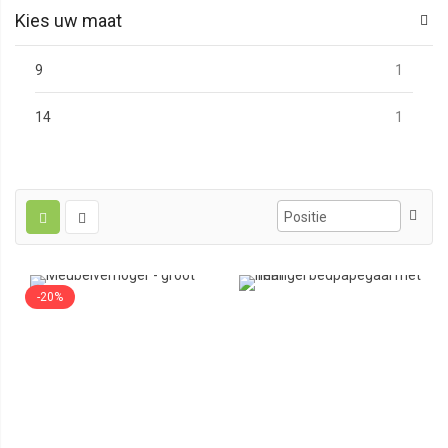
Kies uw maat
produc
9
1
produc
14
1
-20%