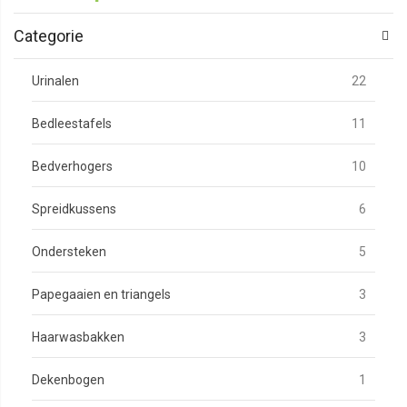
Categorie
produc
Urinalen
22
produc
Bedleestafels
11
produc
Bedverhogers
10
produc
Spreidkussens
6
produc
Ondersteken
5
produc
Papegaaien en triangels
3
produc
Haarwasbakken
3
produc
Dekenbogen
1